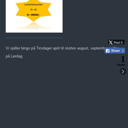
Post 0
Vi spiller bingo på Tirsdager april til slutten august, september spiller
Share
1
på Lørdag
1
Shares