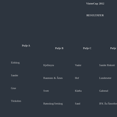
VinterCup 2012
RESULTATER
Pulje A
Pulje B
Pulje C
Pulje
Eidskog
Kjellmyra
Vaaler
Sander Rekrutt
Sander
Raumnes & Årnes
Hof
Lunderseter
Grue
Svett
Kløfta
Galterud
Töcksfors
Rømskog/Setskog
Sand
IFK Ås/Åmotfor