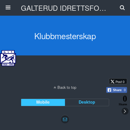
GALTERUD IDRETTSFORENING
Klubbmesterskap
Post 0
Back to top
Share
0
0
Mobile
Desktop
Shares