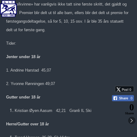
«mann/kvinne» har vanligvis ikke tatt sine første skritt, det gjaldt og
så i år. Premier blir delt ut til alle barn, ellers blir det delt ut premie for
førstegangsdeltagelse, så for 5, 10, 15 osv. I år ble 35 års statuett
delt ut for første gang.
Tider:
Jenter under 18 år
1. Andrine Harstad 45,07
2. Yvonne Rønningen 49,07
Post 0
Gutter under 18 år
Share
0
0
Kristian Øyen Aasum 42,21 Granli IL Ski
Shares
Herre/Gutter over 18 år