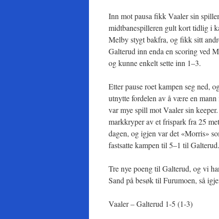
Inn mot pausa fikk Vaaler sin spil
midtbanespilleren gult kort tidlig 
Melby stygt bakfra, og fikk sitt andr
Galterud inn enda en scoring ved M
og kunne enkelt sette inn 1–3.
Etter pause roet kampen seg ned, og
utnytte fordelen av å være en mann m
var mye spill mot Vaaler sin keeper
markkryper av et frispark fra 25 mete
dagen, og igjen var det «Morris» som
fastsatte kampen til 5–1 til Galterud
Tre nye poeng til Galterud, og vi 
Sand på besøk til Furumoen, så igje
Vaaler – Galterud 1-5 (1-3)