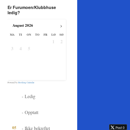
Er Furumoen/Klubbhuse
ledig?
›
August
2026
MA
TI
ON
TO
FR
LØ
SØ
1
2
3
4
5
6
7
8
9
10
11
12
13
14
15
16
17
18
19
20
21
22
23
24
25
26
27
28
29
30
31
Powered by
Booking Calendar
05
-
Ledig
05
-
Opptatt
05
-
Ikke bekreftet
Post 0