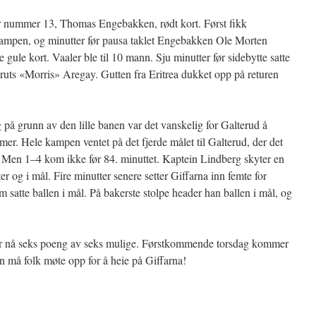
ler nummer 13, Thomas Engebakken, rødt kort. Først fikk
i kampen, og minutter før pausa taklet Engebakken Ole Morten
e gule kort. Vaaler ble til 10 mann. Sju minutter før sidebytte satte
ruts «Morris» Aregay. Gutten fra Eritrea dukket opp på returen
 på grunn av den lille banen var det vanskelig for Galterud å
er. Hele kampen ventet på det fjerde målet til Galterud, der det
. Men 1–4 kom ikke før 84. minuttet. Kaptein Lindberg skyter en
r og i mål. Fire minutter senere setter Giffarna inn femte for
 satte ballen i mål. På bakerste stolpe header han ballen i mål, og
.
har nå seks poeng av seks mulige. Førstkommende torsdag kommer
n må folk møte opp for å heie på Giffarna!