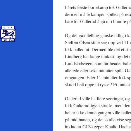
I årets første bortekamp tok Galteru
dermed måtte kampen spilles på res
bare for Galterud å gå ut i hundre på
Og det ga uttelling ganske tidlig i 
Steffen Olsen stilte seg opp ved 11-
fikk ballen ut. Dermed ble det et s
Lindberg har lange innkast, og det u
Lundstadsveen, som får headet balle
allerede etter seks minutter spilt. Gal
omgangen. Etter 11 minutter fikk sp
skudd helt oppe i krysset! Et fantast
Galterud ville ha flere scoringer, o
fikk Galterud igjen straffe, men de
heller ikke denne gangen ville ballen
på midtbanen, og det skulle vise seg 
inkludert GIF-keeper Khalid Hacham, 