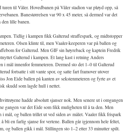
d turen til Våler. Hovedbanen på Våler stadion var pløyd opp, så
ervebanen. Banestørrelsen var 90 x 45 meter, så dermed var det
 den lille banen.
kampen. Tidlig i kampen fikk Galterud straffespark, og midtstopper
meteren. Olsen klinte til, men Vaaler-keeperen var på ballen og
traffebom for Galterud. Men GIF sin høyreback og kaptein Fredrik
tnyttet Galterud i kampen. Et lang kast i retning Anders
n i mål innenfor femmeteren. Dermed sto det 1–0 til Galterud
terud fortsatte i sitt vante spor, og satte fart framover utover
iss Jon Eide ballen på kanten av sekstenmeteren og fyrte av et
isk skudd som lagde hull i nettet.
g hvittrøyene hadde absolutt sjanser nok. Men senere ut i omgangen
nne gangen var det Eide som fikk muligheten til å ta den. Men
 i mål, og ballen trillet ut ved siden av målet. Vaaler fikk frispark
å bli en farlig sjanse for vertene. Ballen går igjennom hele feltet,
og ballen gikk i mål. Stillingen sto 1–2 etter 33 minutter spilt.