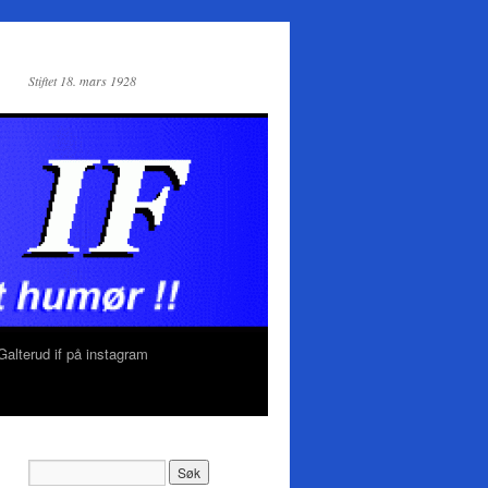
Stiftet 18. mars 1928
Galterud if på instagram