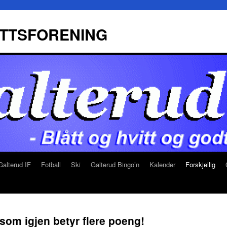
ETTSFORENING
alterud IF
Fotball
Ski
Galterud Bingo’n
Kalender
Forskjellig
– som igjen betyr flere poeng!