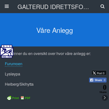
GALTERUD IDRETTSFORENING
Våre Anlegg
Her finner du en oversikt over hvor våre anlegg er:
Furumoen
Post 0
Lysløypa
Share
0
Heiberg/Skihytta
0
Shares