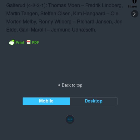
0
Galterud (4-2-3-1): Thomas Moen – Fredrik Lindberg,
Shares
Martin Tangen, Steffen Olsen, Kim Hangaard – Ole
Morten Melby, Ronny Wilberg – Richard Jansen, Jon
Eide, Gani Marolli – Jermund Udnæseth.
Back to top
Mobile
Desktop