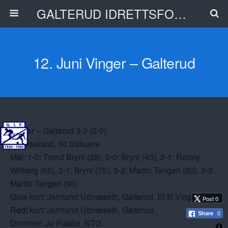
GALTERUD IDRETTSFORENING
12. Juni Vinger – Galterud
Vinger – Galterud 3-3 (2-0)
Gjemselund, 50 tilskuere
Mål: 1-0: Trond Bryni (28), 2-0: Bryni (43), 2-1: Ronny
Wilberg (65), 3-1: Bryni (75), 3-2: Martin Tangen (80), 3-3:
Martin Tangen (93)
Gule kort: Jermund Udnæseth, Galterud. Et til Vinger.
Post 0
Rødt kort: Jermund Udnæseth, Galterud.
Share
0
Dommer: Jo Raabe, NTG.