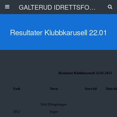
GALTERUD IDRETTSFORENING
Resultater Klubbkarusell 22.01
Resultatet Klubbkarusell 22.01.2015
Født
Navn
Start tid
Slutt ti
Erik
Ellinghaugen
2012
Enger