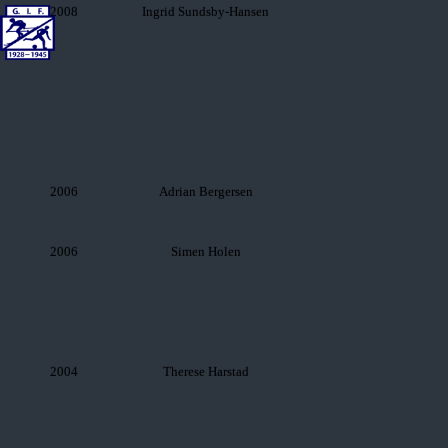
2008
Ingrid Sundsby-Hansen
2006
Adrian Bergersen
2006
Simen Holen
2004
Therese Harstad