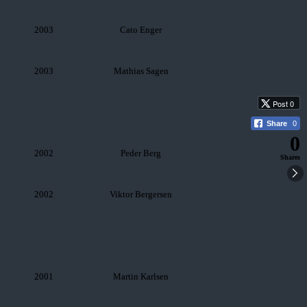
2003
Cato Enger
2003
Mathias Sagen
Post 0
Share
0
0
2002
Peder Berg
Shares
2002
Viktor Bergersen
2001
Martin Karlsen