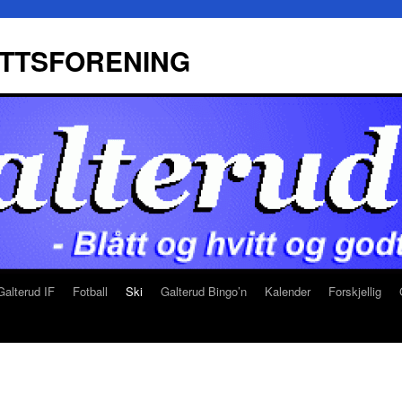
ETTSFORENING
alterud IF
Fotball
Ski
Galterud Bingo’n
Kalender
Forskjellig