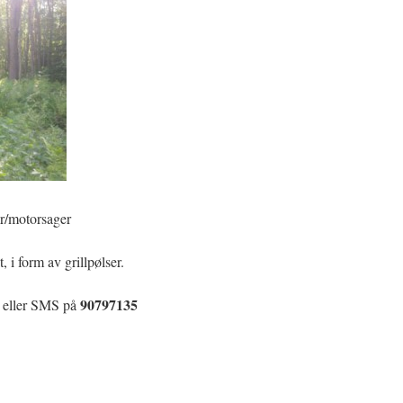
er/motorsager
, i form av grillpølser.
90797135
F eller SMS på