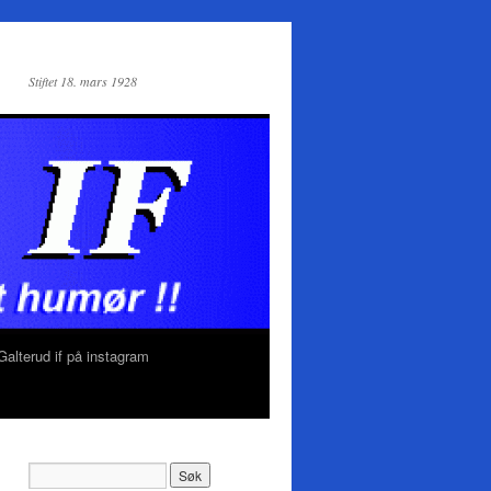
Stiftet 18. mars 1928
Galterud if på instagram