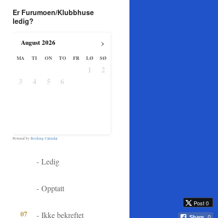
Er Furumoen/Klubbhuse
ledig?
›
August
2026
MA
TI
ON
TO
FR
LØ
SØ
1
2
3
4
5
6
7
8
9
10
11
12
13
14
15
16
17
18
19
20
21
22
23
24
25
26
27
28
29
30
31
Powered by
Booking Calendar
07
-
Ledig
07
-
Opptatt
Post 0
07
-
Ikke bekreftet
Share
0