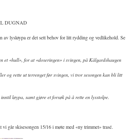
TIL DUGNAD
n av lysløypa er det sett behov for litt rydding og vedlikehold. Se
en et «hull», for at «doseringen» i svingen, på Kålgardshaugen
ler og rette ut terrenget før svingen, vi tror sesongen kan bli litt
inntil løypa, samt gjøre et forsøk på å rette en lysstolpe.
at vi går skisesongen 15/16 i møte med «ny trimmet» trasé.