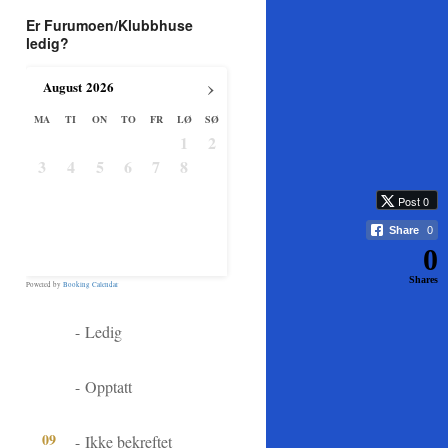
Er Furumoen/Klubbhuse
ledig?
›
August
2026
MA
TI
ON
TO
FR
LØ
SØ
1
2
3
4
5
6
7
8
9
10
11
12
13
14
15
16
Post 0
17
18
19
20
21
22
23
Share
0
24
25
26
27
28
29
30
0
31
Shares
Powered by
Booking Calendar
09
-
Ledig
09
-
Opptatt
09
-
Ikke bekreftet