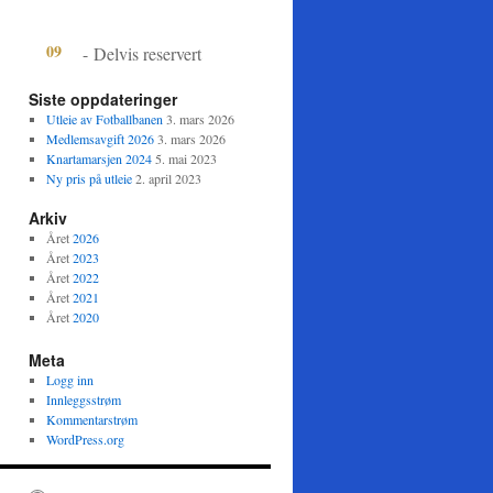
·
09
-
Delvis reservert
Siste oppdateringer
Utleie av Fotballbanen
3. mars 2026
Medlemsavgift 2026
3. mars 2026
Knartamarsjen 2024
5. mai 2023
Ny pris på utleie
2. april 2023
Arkiv
Året
2026
Året
2023
Året
2022
Året
2021
Året
2020
Meta
Logg inn
Innleggsstrøm
Kommentarstrøm
WordPress.org