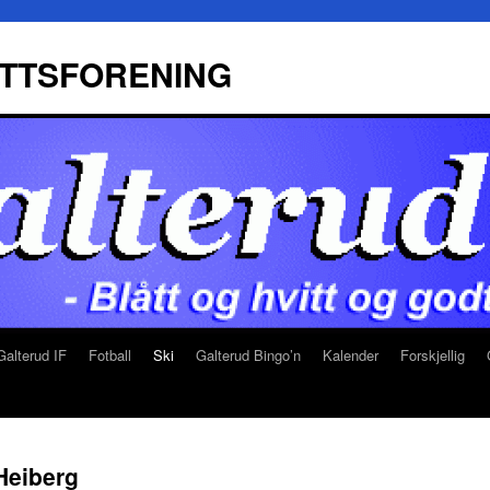
ETTSFORENING
alterud IF
Fotball
Ski
Galterud Bingo’n
Kalender
Forskjellig
 Heiberg