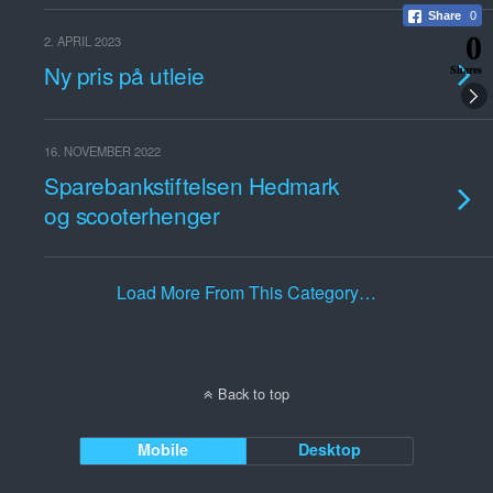
Share
0
0
2. APRIL 2023
Ny pris på utleie
Shares
16. NOVEMBER 2022
Sparebankstiftelsen Hedmark
og scooterhenger
Load More From This Category…
Back to top
Mobile
Desktop