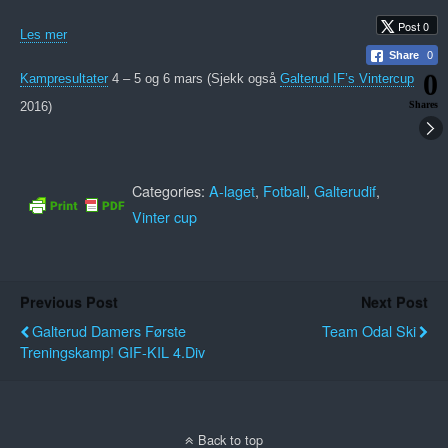
Post 0
Les mer
Share
0
0
Kampresultater
4 – 5 og 6 mars (Sjekk også
Galterud IF’s Vintercup
2016)
Shares
Categories:
A-laget
,
Fotball
,
Galterudif
,
Vinter cup
Previous Post
Next Post
Galterud Damers Første
Team Odal Ski
Treningskamp! GIF-KIL 4.div
Back to top