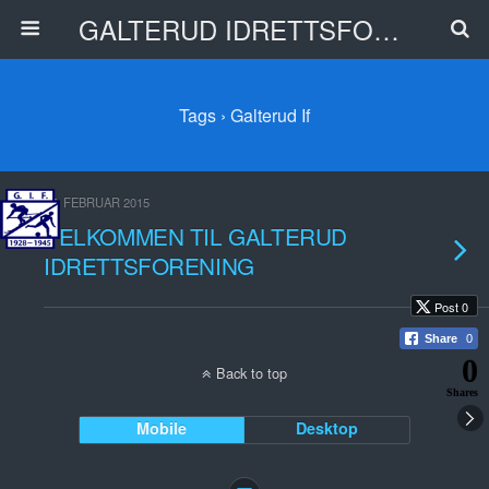
GALTERUD IDRETTSFORENING
Tags › Galterud If
17. FEBRUAR 2015
VELKOMMEN TIL GALTERUD
IDRETTSFORENING
Post 0
Share
0
0
Back to top
Shares
Mobile
Desktop