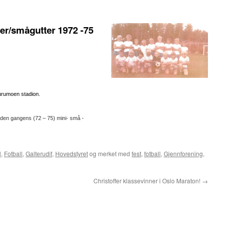
r/smågutter 1972 -75
urumoen stadion.
g den gangens (72 – 75) mini- små -
l
,
Fotball
,
Galterudif
,
Hovedstyret
og merket med
fest
,
fotball
,
Gjennforening
,
Christoffer klassevinner i Oslo Maraton!
→