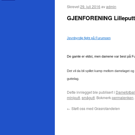
Skrevet
29. juli 2016
av
admin
GJENFORENING Lilleputte
Jevnbyrdig fight på Furumoen
De gamle er eldst, men damene var best på F
Det vil da bli spillet kamp mellom damelaget o
guttelag.
Dette innlegget ble publisert i
Damefotbal
miniputt
,
smågutt
. Bokmerk
permalenken
.
←
Støtt oss med Grasrotandelen