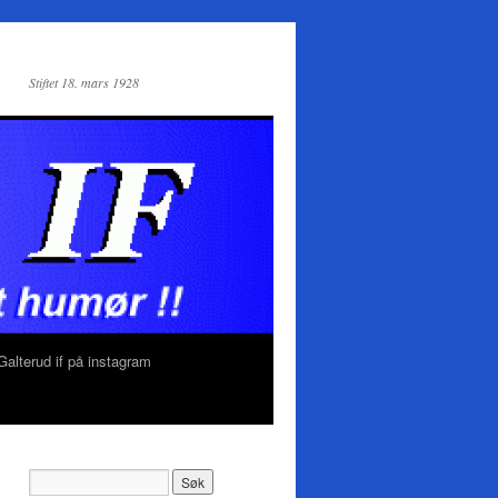
Stiftet 18. mars 1928
Galterud if på instagram