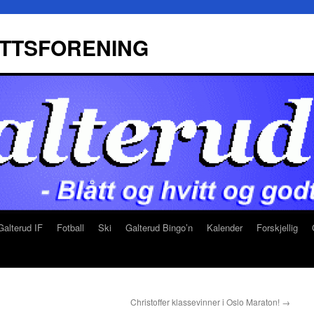
ETTSFORENING
alterud IF
Fotball
Ski
Galterud Bingo’n
Kalender
Forskjellig
Christoffer klassevinner i Oslo Maraton!
→