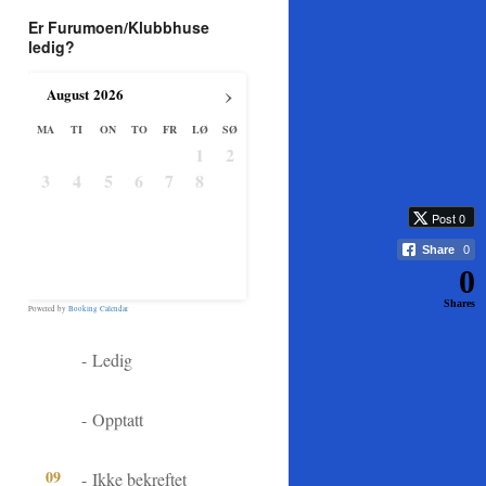
Er Furumoen/Klubbhuse
ledig?
›
August
2026
MA
TI
ON
TO
FR
LØ
SØ
1
2
3
4
5
6
7
8
9
10
11
12
13
14
15
16
Post 0
17
18
19
20
21
22
23
Share
0
24
25
26
27
28
29
30
0
31
Shares
Powered by
Booking Calendar
09
-
Ledig
09
-
Opptatt
09
-
Ikke bekreftet