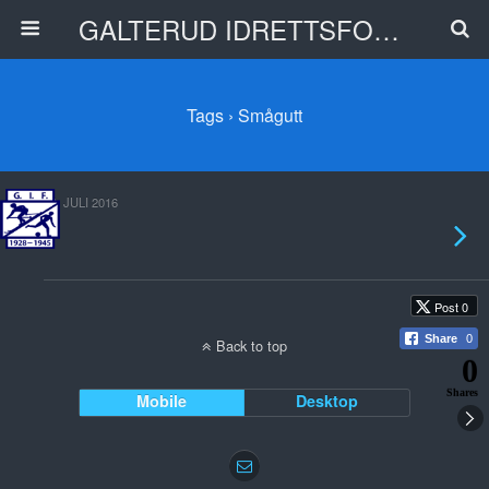
GALTERUD IDRETTSFORENING
Tags › Smågutt
29. JULI 2016
Post 0
Share
0
Back to top
0
Shares
Mobile
Desktop